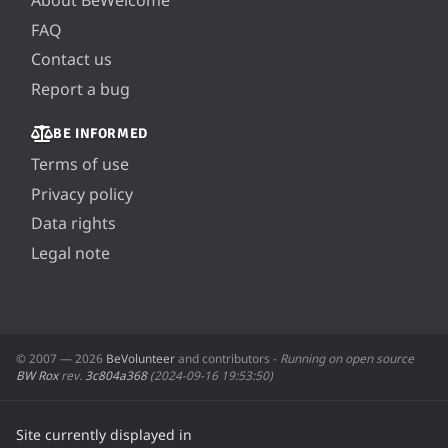
FAQ
Contact us
Report a bug
BE INFORMED
Terms of use
Privacy policy
Data rights
Legal note
© 2007 — 2026
BeVolunteer
and contributors -
Running on open source
BW Rox
rev.
3c804a368
(2024-09-16 19:53:50)
Site currently displayed in